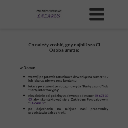
Co należy zrobić, gdy najbliższa Ci
Osoba umrze:
w Domu:
wezwij pogotowie ratunkowe dzwoniąc na numer 112
lub lekarza pierwszego kontaktu
lekarz po stwierdzeniu zgonu wyda "Kartę zgonu" lub
"Kartę informacyjną"
niezależnie od godziny zadzwoń pod numer
56 675 30
03
, aby skontaktować się
z Zakładem Pogrzebowym
"
LAZARUS
"
po dojechaniu na miejsce nasi pracownicy
przedstawią dalsze kroki.