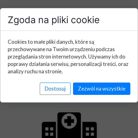
Zgoda na pliki cookie
Cookies to małe pliki danych, które są
przechowywane na Twoim urządzeniu podczas
w Szpitalu, Hospicjum, DPS lub w ZOL:
przeglądania stron internetowych. Używamy ich do
poprawy działania serwisu, personalizacji treści, oraz
zadzwoń pod numer
56 675 30 03
lub udaj się do biura
Zakładu Pogrzebowego "
LAZARUS
" mieszczącego się
analizy ruchu na stronie.
przy ulicy Chełmińskiej 1 w Chełmży
nasi pracownicy pomogą Ci ustalić szczegóły zasad
obowiązujących w danej placówce, dotyczące
odbioru Osoby Zmarłej.
Dostosuj
Zezwól na wszystkie